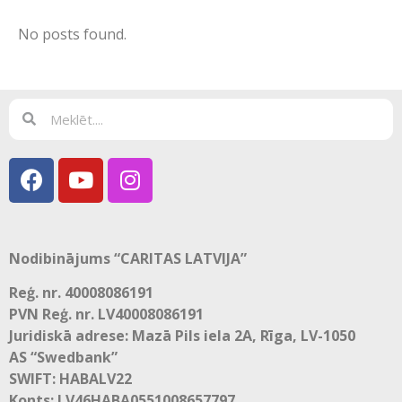
No posts found.
Nodibinājums “CARITAS LATVIJA”
Reģ. nr. 40008086191
PVN Reģ. nr. LV40008086191
Juridiskā adrese: Mazā Pils iela 2A, Rīga, LV-1050
AS “Swedbank”
SWIFT: HABALV22
Konts: LV46HABA0551008657797