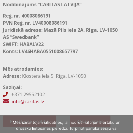
Nodibinājums “CARITAS LATVIJA”
Reģ. nr. 40008086191
PVN Reģ. nr. LV40008086191
Juridiskā adrese: Mazā Pils iela 2A, Rīga, LV-1050
AS “Swedbank”
SWIFT: HABALV22
Konts: LV46HABA0551008657797
Mēs atrodamies:
Adrese:
Klostera iela 5, Rīga, LV-1050
Saziņai:
+371 29552102

info@caritas.lv
Privātuma politika
Atsauksmes
Mēs izmantojam sīkdatnes, lai nodrošinātu jums ērtāku un
drošāku lietošanas pieredzi. Turpinot pārlūka sesiju vai