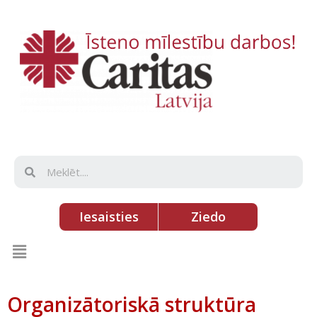
Iesaisties
Ziedo
Organizātoriskā struktūra