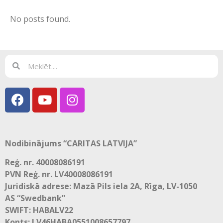
No posts found.
Nodibinājums “CARITAS LATVIJA”
Reģ. nr. 40008086191
PVN Reģ. nr. LV40008086191
Juridiskā adrese: Mazā Pils iela 2A, Rīga, LV-1050
AS “Swedbank”
SWIFT: HABALV22
Konts: LV46HABA0551008657797