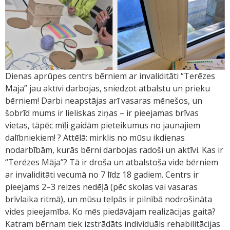
Dienas aprūpes centrs bērniem ar invaliditāti “Terēzes
Māja” jau aktīvi darbojas, sniedzot atbalstu un prieku
bērniem! Darbi neapstājas arī vasaras mēnešos, un
šobrīd mums ir lieliskas ziņas – ir pieejamas brīvas
vietas, tāpēc mīļi gaidām pieteikumus no jaunajiem
dalībniekiem! ? Attēlā: mirklis no mūsu ikdienas
nodarbībām, kurās bērni darbojas radoši un aktīvi. Kas ir
“Terēzes Māja”? Tā ir droša un atbalstoša vide bērniem
ar invaliditāti vecumā no 7 līdz 18 gadiem. Centrs ir
pieejams 2–3 reizes nedēļā (pēc skolas vai vasaras
brīvlaika ritmā), un mūsu telpās ir pilnībā nodrošināta
vides pieejamība. Ko mēs piedāvājam realizācijas gaitā?
Katram bērnam tiek izstrādāts individuāls rehabilitācijas