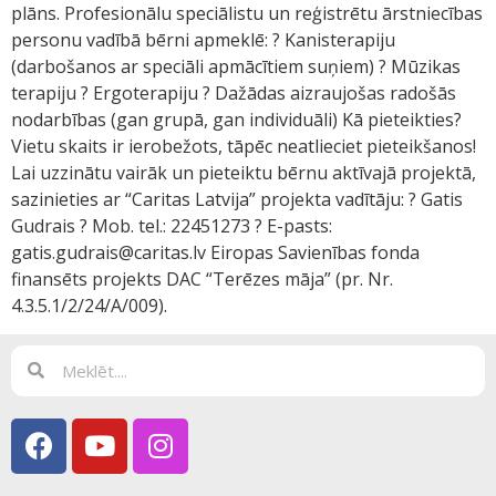
plāns. Profesionālu speciālistu un reģistrētu ārstniecības
personu vadībā bērni apmeklē: ? Kanisterapiju
(darbošanos ar speciāli apmācītiem suņiem) ? Mūzikas
terapiju ?️ Ergoterapiju ? Dažādas aizraujošas radošās
nodarbības (gan grupā, gan individuāli) Kā pieteikties?
Vietu skaits ir ierobežots, tāpēc neatlieciet pieteikšanos!
Lai uzzinātu vairāk un pieteiktu bērnu aktīvajā projektā,
sazinieties ar “Caritas Latvija” projekta vadītāju: ? Gatis
Gudrais ? Mob. tel.: 22451273 ? E-pasts:
gatis.gudrais@caritas.lv Eiropas Savienības fonda
finansēts projekts DAC “Terēzes māja” (pr. Nr.
4.3.5.1/2/24/A/009).