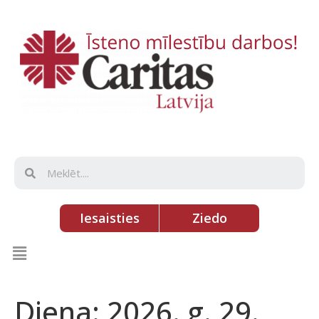
Iesaisties
Ziedo
Diena:
2026. g. 29.