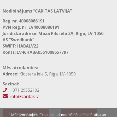
Nodibinājums “CARITAS LATVIJA”
Reģ. nr. 40008086191
PVN Reģ. nr. LV40008086191
Juridiskā adrese: Mazā Pils iela 2A, Rīga, LV-1050
AS “Swedbank”
SWIFT: HABALV22
Konts: LV46HABA0551008657797
Mēs atrodamies:
Adrese:
Klostera iela 5, Rīga, LV-1050
Saziņai:
+371 29552102

info@caritas.lv
Privātuma politika
Atsauksmes
Mēs izmantojam sīkdatnes, lai nodrošinātu jums ērtāku un