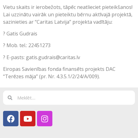
Vietu skaits ir ierobežots, tāpēc neatlieciet pieteikšanos!
Lai uzzinātu vairāk un pieteiktu bērnu aktīvajā projektā,
sazinieties ar “Caritas Latvija” projekta vadītāju:
? Gatis Gudrais
? Mob. tel.: 22451273
? E-pasts: gatis.gudrais@caritas.lv
Eiropas Savienības fonda finansēts projekts DAC
“Terēzes māja” (pr. Nr. 4.3.5.1/2/24/A/009).