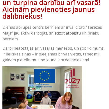
un turpina darbību arī vasarā!
Aicinām pievienoties jaunus
dalībniekus!
Dienas aprūpes centrs bērniem ar invaliditāti “Terēzes
Māja” jau aktīvi darbojas, sniedzot atbalstu un prieku
bērniem!
Darbi neapstājas arī vasaras mēnešos, un šobrīd mums
ir lieliskas ziņas – ir pieejamas brīvas vietas, tāpēc mīļi
gaidām pieteikumus no jaunajiem dalībniekiem!