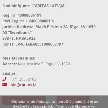
Nodibinājums “CARITAS LATVIJA”
Reģ. nr. 40008086191
PVN Reģ. nr. LV40008086191
Juridiskā adrese: Mazā Pils iela 2A, Rīga, LV-1050
AS “Swedbank”
SWIFT: HABALV22
Konts: LV46HABA0551008657797
Mēs atrodamies:
Adrese:
Klostera iela 5, Rīga, LV-1050
Saziņai:
+371 29552102

info@caritas.lv
Privātuma politika
Atsauksmes
Mēs izmantojam sīkdatnes, lai nodrošinātu jums ērtāku un
drošāku lietošanas pieredzi. Turpinot pārlūka sesiju vai