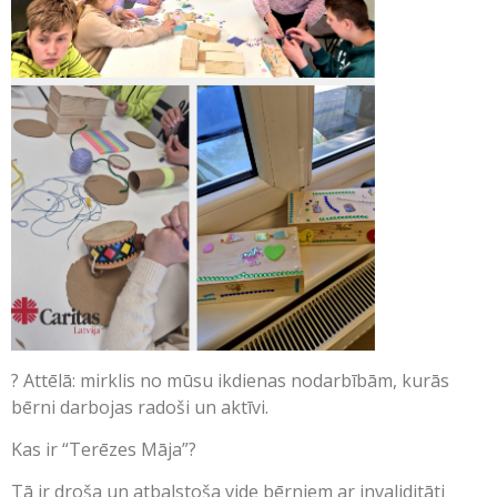
? Attēlā: mirklis no mūsu ikdienas nodarbībām, kurās
bērni darbojas radoši un aktīvi.
Kas ir “Terēzes Māja”?
Tā ir droša un atbalstoša vide bērniem ar invaliditāti