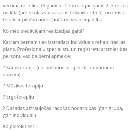
vecumā no 7 līdz 18 gadiem. Centrs ir pieejams 2–3 reizes
nedēļā (pēc skolas vai vasaras brīvlaika ritmā), un mūsu
telpās ir pilnībā nodrošināta vides pieejamība.
Ko mēs piedāvājam realizācijas gaitā?
Katram bērnam tiek izstrādāts individuāls rehabilitācijas
plāns. Profesionālu speciālistu un reģistrētu ārstniecības
personu vadībā bērni apmeklē:
? Kanisterapiju (darbošanos ar speciāli apmācītiem
suņiem)
? Mūzikas terapiju
?️ Ergoterapiju
? Dažādas aizraujošas radošās nodarbības (gan grupā,
gan individuāli)
Kā pieteikties?