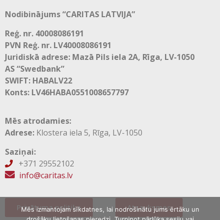
Nodibinājums “CARITAS LATVIJA”
Reģ. nr. 40008086191
PVN Reģ. nr. LV40008086191
Juridiskā adrese: Mazā Pils iela 2A, Rīga, LV-1050
AS “Swedbank”
SWIFT: HABALV22
Konts: LV46HABA0551008657797
Mēs atrodamies:
Adrese:
Klostera iela 5, Rīga, LV-1050
Saziņai:
+371 29552102

info@caritas.lv
Privātuma politika
Atsauksmes
Mēs izmantojam sīkdatnes, lai nodrošinātu jums ērtāku un
drošāku lietošanas pieredzi. Turpinot pārlūka sesiju vai