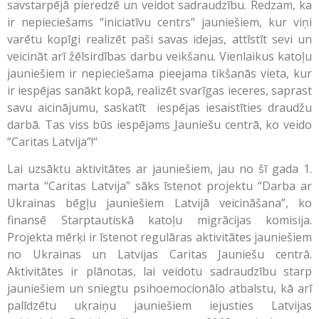
savstarpējā pieredzē un veidot sadraudzību. Redzam, ka
ir nepieciešams “iniciatīvu centrs” jauniešiem, kur viņi
varētu kopīgi realizēt paši savas idejas, attīstīt sevi un
veicināt arī žēlsirdības darbu veikšanu. Vienlaikus katoļu
jauniešiem ir nepieciešama pieejama tikšanās vieta, kur
ir iespējas sanākt kopā, realizēt svarīgas ieceres, saprast
savu aicinājumu, saskatīt iespējas iesaistīties draudžu
darbā. Tas viss būs iespējams Jauniešu centrā, ko veido
“Caritas Latvija”!“
Lai uzsāktu aktivitātes ar jauniešiem, jau no šī gada 1.
marta “Caritas Latvija” sāks īstenot projektu “Darba ar
Ukrainas bēgļu jauniešiem Latvijā veicināšana”, ko
finansē Starptautiskā katoļu migrācijas komisija.
Projekta mērķi ir īstenot regulāras aktivitātes jauniešiem
no Ukrainas un Latvijas Caritas Jauniešu centrā.
Aktivitātes ir plānotas, lai veidotu sadraudzību starp
jauniešiem un sniegtu psihoemocionālo atbalstu, kā arī
palīdzētu ukraiņu jauniešiem iejusties Latvijas