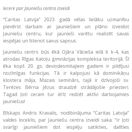
Iecere par Jauniešu centra izveidi
“Caritas Latvija” 2023. gadā vēlas lielāku uzmanību
pievērst darbam ar jauniešiem un plāno izveidot
Jauniešu centru, kur jaunieši varētu realizēt savas
iespējas un īstenot savus sapņus.
Jauniešu centrs būs ēkā Ojāra Vācieša ielā 6 k-4, kas
atrodas Rīgas Katoļu ģimnāzijas kompleksa teritorijā. Šī
ēka kopš 20. gs. deviņdesmitajiem gadiem ir pildījusi
nozīmīgas funkcijas. Tā ir kalpojusi kā dominikāņu
klostera māja, Mazais seminārs, tajā ir dzīvojoši sv.
Terēzes Bērna Jēzus draudzē strādājošie priesteri.
Tagad ļoti ceram tur drīz redzēt aktīvi darbojamies
jauniešus!
Bīskaps Andris Kravalis, nodibinājuma “Caritas Latvija”
valdes loceklis, par Jauniešu centra izveidi saka: “Ir ļoti
svarīgi jauniešiem dot iespēju satikties, dalīties