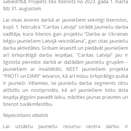
sabiedrībā. Projekts tiks īstenots no 2023. gada 1. marta
līdz 31. augustam.
Lai visas ieceres darbā ar jauniešiem sekmīgi īstenotos,
kopš 1. februāra “Caritas Latvija” strādā Jauniešu darba
vadītāja, kura īstenos gan projektu “Darba ar Ukrainas
bēgļu jauniešiem Latvijā veicināšana”, gan citas jauniešu
darba aktivitātes. Gribam iesaistīt un piedāvāt jauniešiem
arī brīvprātīgā darba iespējas. “Caritas Latvija” jau ir
ilgstoša pieredze darbā ar dažādām jauniešu grupām –
jauniešiem ar invaliditāti, NEET jauniešiem projekta
“PROTI un DARI!” ietvaros, kā arī mūsu brīvprātīgo pulkā
ir jaunieši. Vēlamies, lai jauniešu darba segments tiktu
attīstīts un nostiprināts, kā arī jauniešiem būtu dota
iespēja jēgpilni pavadīt laiku, mācīties jaunas prasmes un
īstenot tuvākmīlestību.
Nepieciešams atbalsts
Lai uzsāktu Jauniešu resursu centra darbu ir