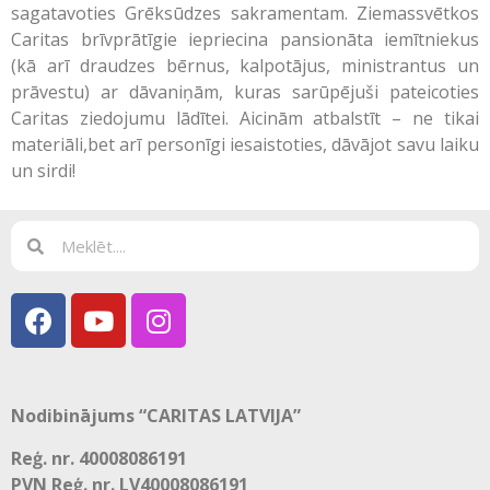
sagatavoties Grēksūdzes sakramentam. Ziemassvētkos
Caritas brīvprātīgie iepriecina pansionāta iemītniekus
(kā arī draudzes bērnus, kalpotājus, ministrantus un
prāvestu) ar dāvaniņām, kuras sarūpējuši pateicoties
Caritas ziedojumu lādītei. Aicinām atbalstīt – ne tikai
materiāli,bet arī personīgi iesaistoties, dāvājot savu laiku
un sirdi!
Nodibinājums “CARITAS LATVIJA”
Reģ. nr. 40008086191
PVN Reģ. nr. LV40008086191