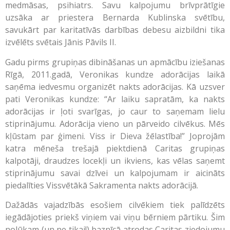
medmāsas, psihiatrs. Savu kalpojumu brīvprātīgie
uzsāka ar priestera Bernarda Kublinska svētību,
savukārt par karitatīvās darbības debesu aizbildni tika
izvēlēts svētais Jānis Pāvils II.
Gadu pirms grupiņas dibināšanas un apmācību iziešanas
Rīgā, 2011.gadā, Veronikas kundze adorācijas laikā
saņēma iedvesmu organizēt nakts adorācijas. Kā uzsver
pati Veronikas kundze: “Ar laiku sapratām, ka nakts
adorācijas ir ļoti svarīgas, jo caur to saņemam lielu
stiprinājumu. Adorācija vieno un pārveido cilvēkus. Mēs
kļūstam par ģimeni. Viss ir Dieva žēlastība!” Joprojām
katra mēneša trešajā piektdienā Caritas grupiņas
kalpotāji, draudzes locekļi un ikviens, kas vēlas saņemt
stiprinājumu savai dzīvei un kalpojumam ir aicināts
piedalīties Vissvētākā Sakramenta nakts adorācijā.
Dažādās vajadzībās esošiem cilvēkiem tiek palīdzēts
iegādājoties priekš viņiem vai viņu bērniem pārtiku. Šim
nolūkam (un ne tikai!) baznīcā atrodas Caritas ziedojumu