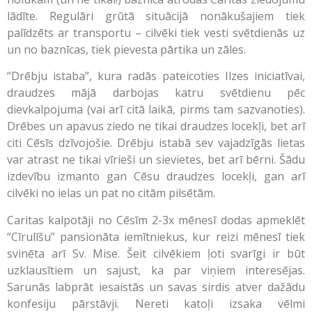
lādīte. Regulāri grūtā situācijā nonākušajiem tiek
palīdzēts ar transportu – cilvēki tiek vesti svētdienās uz
un no baznīcas, tiek pievesta pārtika un zāles.
“Drēbju istaba”, kura radās pateicoties Ilzes iniciatīvai,
draudzes mājā darbojas katru svētdienu pēc
dievkalpojuma (vai arī citā laikā, pirms tam sazvanoties).
Drēbes un apavus ziedo ne tikai draudzes locekļi, bet arī
citi Cēsīs dzīvojošie. Drēbju istabā sev vajadzīgās lietas
var atrast ne tikai vīrieši un sievietes, bet arī bērni. Šādu
izdevību izmanto gan Cēsu draudzes locekļi, gan arī
cilvēki no ielas un pat no citām pilsētām.
Caritas kalpotāji no Cēsīm 2-3x mēnesī dodas apmeklēt
“Cīrulīšu” pansionāta iemītniekus, kur reizi mēnesī tiek
svinēta arī Sv. Mise. Šeit cilvēkiem ļoti svarīgi ir būt
uzklausītiem un sajust, ka par viņiem interesējas.
Sarunās labprāt iesaistās un savas sirdis atver dažādu
konfesiju pārstāvji. Nereti katoļi izsaka vēlmi