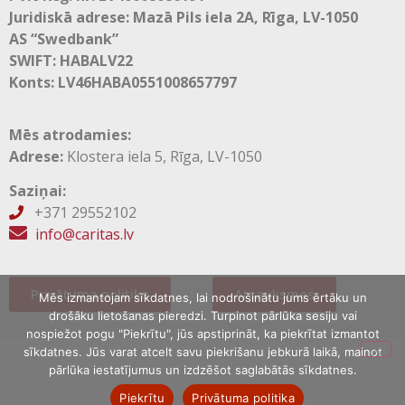
Juridiskā adrese: Mazā Pils iela 2A, Rīga, LV-1050
AS “Swedbank”
SWIFT: HABALV22
Konts: LV46HABA0551008657797
Mēs atrodamies:
Adrese:
Klostera iela 5, Rīga, LV-1050
Saziņai:
+371 29552102

info@caritas.lv
Privātuma politika
Atsauksmes
Mēs izmantojam sīkdatnes, lai nodrošinātu jums ērtāku un
drošāku lietošanas pieredzi. Turpinot pārlūka sesiju vai
nospiežot pogu "Piekrītu", jūs apstiprināt, ka piekrītat izmantot
sīkdatnes. Jūs varat atcelt savu piekrišanu jebkurā laikā, mainot
pārlūka iestatījumus un izdzēšot saglabātās sīkdatnes.
Piekrītu
Privātuma politika