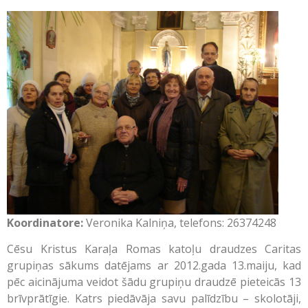
Koordinatore:
Veronika Kalniņa, telefons: 26374248
Cēsu Kristus Karaļa Romas katoļu draudzes Caritas
grupiņas sākums datējams ar 2012.gada 13.maiju, kad
pēc aicinājuma veidot šādu grupiņu draudzē pieteicās 13
brīvprātīgie. Katrs piedāvāja savu palīdzību – skolotāji,