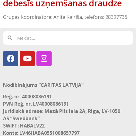
debesīs uzņemšanas draudze
Grupas koordinatore: Anita Kairiša, telefons: 28397736
Nodibinājums “CARITAS LATVIJA”
Reģ. nr. 40008086191
PVN Reģ. nr. LV40008086191
Juridiskā adrese: Mazā Pils iela 2A, Rīga, LV-1050
AS “Swedbank”
SWIFT: HABALV22
Konts: LV46HABA0551008657797