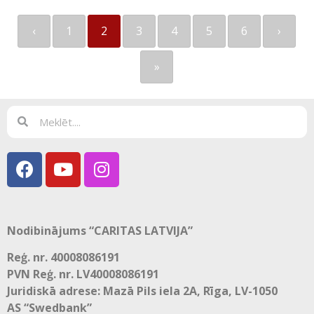
‹
1
2
3
4
5
6
›
»
Nodibinājums “CARITAS LATVIJA”
Reģ. nr. 40008086191
PVN Reģ. nr. LV40008086191
Juridiskā adrese: Mazā Pils iela 2A, Rīga, LV-1050
AS “Swedbank”