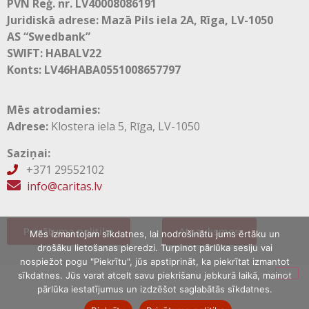
PVN Reģ. nr. LV40008086191
Juridiskā adrese: Mazā Pils iela 2A, Rīga, LV-1050
AS “Swedbank”
SWIFT: HABALV22
Konts: LV46HABA0551008657797
Mēs atrodamies:
Adrese:
Klostera iela 5, Rīga, LV-1050
Saziņai:
+371 29552102

info@caritas.lv
Privātuma politika
Atsauksmes
Mēs izmantojam sīkdatnes, lai nodrošinātu jums ērtāku un
drošāku lietošanas pieredzi. Turpinot pārlūka sesiju vai
nospiežot pogu "Piekrītu", jūs apstiprināt, ka piekrītat izmantot
sīkdatnes. Jūs varat atcelt savu piekrišanu jebkurā laikā, mainot
pārlūka iestatījumus un izdzēšot saglabātās sīkdatnes.