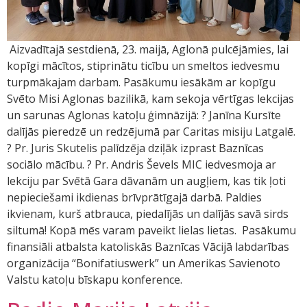
Aizvadītajā sestdienā, 23. maijā, Aglonā pulcējāmies, lai
kopīgi mācītos, stiprinātu ticību un smeltos iedvesmu
turpmākajam darbam. Pasākumu iesākām ar kopīgu
Svēto Misi Aglonas bazilikā, kam sekoja vērtīgas lekcijas
un sarunas Aglonas katoļu ģimnāzijā: ? Janīna Kursīte
dalījās pieredzē un redzējumā par Caritas misiju Latgalē.
? Pr. Juris Skutelis palīdzēja dziļāk izprast Baznīcas
sociālo mācību. ? Pr. Andris Ševels MIC iedvesmoja ar
lekciju par Svētā Gara dāvanām un augļiem, kas tik ļoti
nepieciešami ikdienas brīvprātīgajā darbā. Paldies
ikvienam, kurš atbrauca, piedalījās un dalījās savā sirds
siltumā! Kopā mēs varam paveikt lielas lietas. Pasākumu
finansiāli atbalsta katoliskās Baznīcas Vācijā labdarības
organizācija “Bonifatiuswerk” un Amerikas Savienoto
Valstu katoļu bīskapu konference.