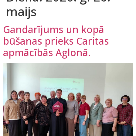
maijs
Gandarījums un kopā
būšanas prieks Caritas
apmācībās Aglonā.