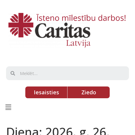
Iesaisties
Ziedo
Diena:
2026. g. 26.