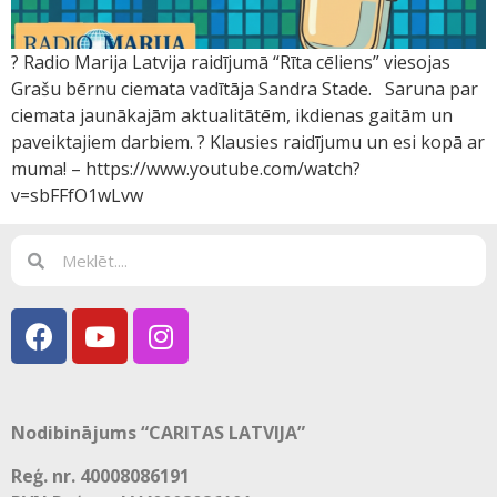
?️ Radio Marija Latvija raidījumā “Rīta cēliens” viesojas
Grašu bērnu ciemata vadītāja Sandra Stade. Saruna par
ciemata jaunākajām aktualitātēm, ikdienas gaitām un
paveiktajiem darbiem. ? Klausies raidījumu un esi kopā ar
muma! – https://www.youtube.com/watch?
v=sbFFfO1wLvw
Nodibinājums “CARITAS LATVIJA”
Reģ. nr. 40008086191