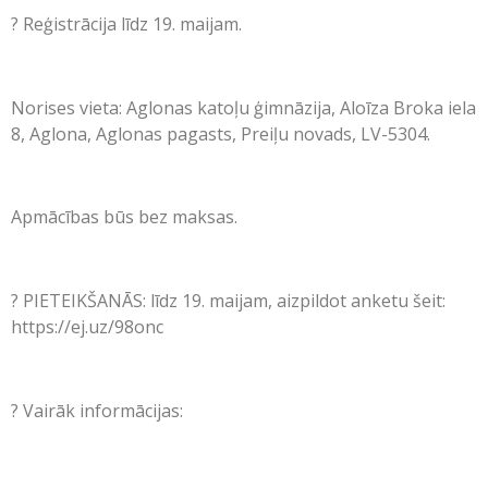
? Reģistrācija līdz 19. maijam.
Norises vieta: Aglonas katoļu ģimnāzija, Aloīza Broka iela
8, Aglona, Aglonas pagasts, Preiļu novads, LV-5304.
Apmācības būs bez maksas.
? PIETEIKŠANĀS: līdz 19. maijam, aizpildot anketu šeit:
https://ej.uz/98onc
? Vairāk informācijas: