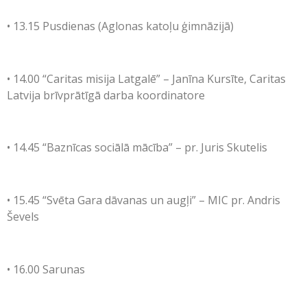
•⁠ ⁠13.15 Pusdienas (Aglonas katoļu ģimnāzijā)
•⁠ ⁠14.00 “Caritas misija Latgalē” – Janīna Kursīte, Caritas
Latvija brīvprātīgā darba koordinatore
•⁠ ⁠14.45 “Baznīcas sociālā mācība” – pr. Juris Skutelis
•⁠ ⁠15.45 “Svēta Gara dāvanas un augļi” – MIC pr. Andris
Ševels
•⁠ ⁠16.00 Sarunas