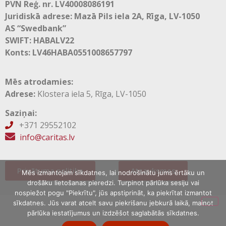
PVN Reģ. nr. LV40008086191
Juridiskā adrese: Mazā Pils iela 2A, Rīga, LV-1050
AS “Swedbank”
SWIFT: HABALV22
Konts: LV46HABA0551008657797
Mēs atrodamies:
Adrese:
Klostera iela 5, Rīga, LV-1050
Saziņai:
+371 29552102

info@caritas.lv
Privātuma politika
Atsauksmes
Mēs izmantojam sīkdatnes, lai nodrošinātu jums ērtāku un
drošāku lietošanas pieredzi. Turpinot pārlūka sesiju vai
nospiežot pogu "Piekrītu", jūs apstiprināt, ka piekrītat izmantot
sīkdatnes. Jūs varat atcelt savu piekrišanu jebkurā laikā, mainot
pārlūka iestatījumus un izdzēšot saglabātās sīkdatnes.