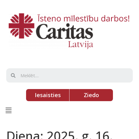
Iesaisties
Ziedo
Diena:
2025. g. 16.