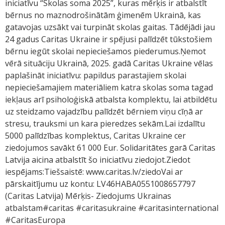
iniciatīvu “Skolas soma 2025”, kuras mērķis ir atbalstīt
bērnus no maznodrošinātām ģimenēm Ukrainā, kas
gatavojas uzsākt vai turpināt skolas gaitas. Tādējādi jau
24 gadus Caritas Ukraine ir spējusi palīdzēt tūkstošiem
bērnu iegūt skolai nepieciešamos piederumus.Ņemot
vērā situāciju Ukrainā, 2025. gadā Caritas Ukraine vēlas
paplašināt iniciatīvu: papildus parastajiem skolai
nepieciešamajiem materiāliem katra skolas soma tagad
iekļaus arī psiholoģiskā atbalsta komplektu, lai atbildētu
uz steidzamo vajadzību palīdzēt bērniem viņu cīņā ar
stresu, trauksmi un kara pieredzes sekām.Lai izdalītu
5000 palīdzības komplektus, Caritas Ukraine cer
ziedojumos savākt 61 000 Eur. Solidaritātes garā Caritas
Latvija aicina atbalstīt šo iniciatīvu ziedojot.Ziedot
iespējams:Tiešsaistē: www.caritas.lv/ziedoVai ar
pārskaitījumu uz kontu: LV46HABA0551008657797
(Caritas Latvija) Mērķis- Ziedojums Ukrainas
atbalstam#caritas #caritasukraine #caritasinternational
#CaritasEuropa