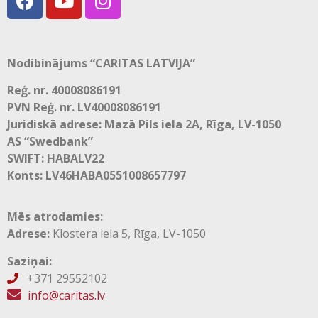
Nodibinājums “CARITAS LATVIJA”
Reģ. nr. 40008086191
PVN Reģ. nr. LV40008086191
Juridiskā adrese: Mazā Pils iela 2A, Rīga, LV-1050
AS “Swedbank”
SWIFT: HABALV22
Konts: LV46HABA0551008657797
Mēs atrodamies:
Adrese:
Klostera iela 5, Rīga, LV-1050
Saziņai:
+371 29552102

info@caritas.lv