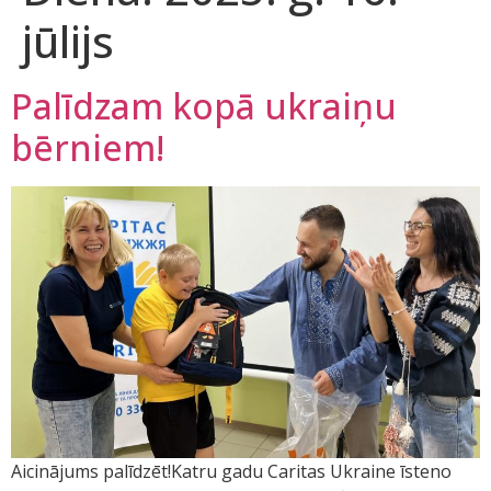
jūlijs
Palīdzam kopā ukraiņu
bērniem!
Aicinājums palīdzēt!Katru gadu Caritas Ukraine īsteno