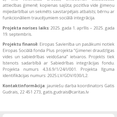
attiecības ģimenē; kopienas sajūta; pozitīva vide ģimeņu
mijiedarbībai un sekmēts savstarpējais atbalsts; bērnu ar
funkcionāliem traucējumiem sociālā integrācija.
Projekta norises laiks
: 2025. gada 1. aprīlis – 2025. gada
19. septembris.
Projektu finansē
: Eiropas Savienība un pasākumi notiek
Eiropas Sociālā fonda Plus projekta “Ģimenei draudzīgas
vides un sabiedrības veidošana” ietvaros. Projekts tiek
īstenots sadarbībā ar Sabiedrības integrācijas fondu.
Projekta numurs 4.3.6.9/1/24/I/001. Projekta līguma
identifikācijas numurs: 2025.LV/GDV/030/L2.
Kontaktinformācija
: jauniešu darba koordinators Gatis
Gudrais, 22 451 273, gatis.gudrais@caritas.lv