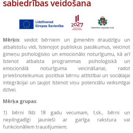
sabiedrības veidošana
Mērķis
: veidot bērniem un ģimenēm draudzīgu un
atbalstošu vidi, īstenojot publiskus pasākumus, veicinot
ģimeņu psiholoģisko un emocionālo noturīgumu, kā arī
īstenot atbalsta programmas psiholoģiskā un
emocionālā noturīguma veicināšanai, radot
priekšnoteikumus pozitīvai bērnu attīstībai un sociālajai
integrācijai un ļaujot īstenot viņu potenciālu veiksmīgai
dzīvei.
Mērķa grupas
:
1) bērni līdz 18 gadu vecumam, t.sk., bērni un
nepilngadīgi jaunieši ar garīga rakstura vai
funkcionāliem traucējumiem;