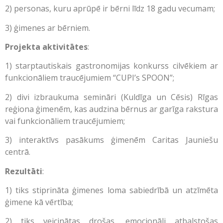
2) personas, kuru aprūpē ir bērni līdz 18 gadu vecumam;
3) ģimenes ar bērniem.
Projekta aktivitātes
:
1) starptautiskais gastronomijas konkurss cilvēkiem ar
funkcionāliem traucējumiem “CUPI’s SPOON”;
2) divi izbraukuma semināri (Kuldīga un Cēsis) Rīgas
reģiona ģimenēm, kas audzina bērnus ar garīga rakstura
vai funkcionāliem traucējumiem;
3) interaktīvs pasākums ģimenēm Caritas Jauniešu
centrā.
Rezultāti
:
1) tiks stiprināta ģimenes loma sabiedrībā un atzīmēta
ģimene kā vērtība;
2) tiks veicinātas drošas, emocionāli atbalstošas