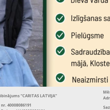
Mēs
ibinājums “CARITAS LATVIJA”
Adr
 nr. 40008086191
Saz