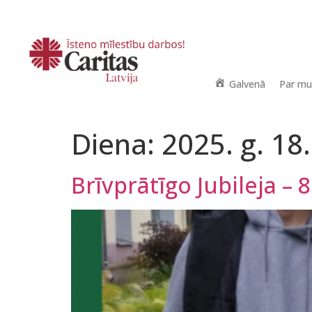
Galvenā
Par m
Diena:
2025. g. 18
Brīvprātīgo Jubileja – 