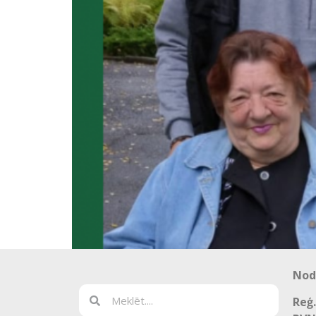
Nod
Reģ.