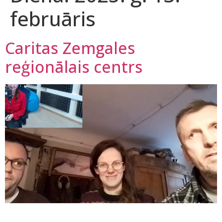
februāris
Caritas Zemgales
reģionālais centrs