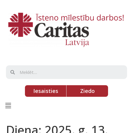
Iesaisties
Ziedo
Diena:
2025. g. 13.