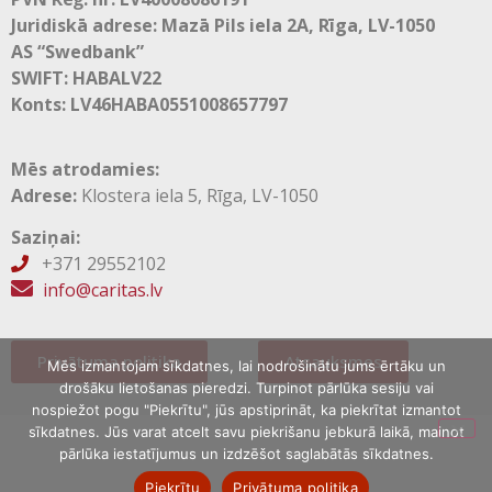
Juridiskā adrese: Mazā Pils iela 2A, Rīga, LV-1050
AS “Swedbank”
SWIFT: HABALV22
Konts: LV46HABA0551008657797
Mēs atrodamies:
Adrese:
Klostera iela 5, Rīga, LV-1050
Saziņai:
+371 29552102

info@caritas.lv
Privātuma politika
Atsauksmes
Mēs izmantojam sīkdatnes, lai nodrošinātu jums ērtāku un
drošāku lietošanas pieredzi. Turpinot pārlūka sesiju vai
nospiežot pogu "Piekrītu", jūs apstiprināt, ka piekrītat izmantot
sīkdatnes. Jūs varat atcelt savu piekrišanu jebkurā laikā, mainot
pārlūka iestatījumus un izdzēšot saglabātās sīkdatnes.
Piekrītu
Privātuma politika