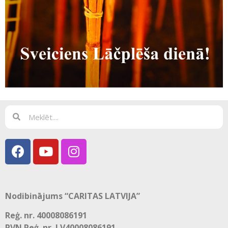
Nodibinājums “CARITAS LATVIJA”
Reģ. nr. 40008086191
PVN Reģ. nr. LV40008086191