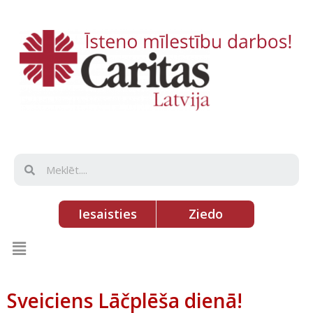
Iesaisties
Ziedo
Sveiciens Lāčplēša dienā!