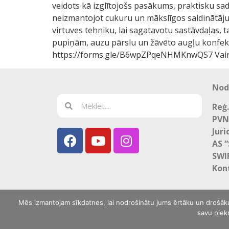
veidots kā izglītojošs pasākums, praktisku sa
neizmantojot cukuru un mākslīgos saldinātājus.
virtuves tehniku, lai sagatavotu sastāvdaļas, 
pupiņām, auzu pārslu un žāvēto augļu kon
https://forms.gle/B6wpZPqeNHMKnwQS7 Vairāk
Nod
Reģ.
PVN
Juri
AS 
SWI
Kon
Mēs izmantojam sīkdatnes, lai nodrošinātu jums ērtāku un drošāku li
savu piekr