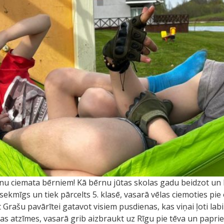
nu ciemata bērniem! Kā bērnu jūtas skolas gadu beidzot un k
ir sekmīgs un tiek pārcelts 5. klasē, vasarā vēlas ciemoties pi
rašu pavārītei gatavot visiem pusdienas, kas viņai ļoti labi p
isas atzīmes, vasarā grib aizbraukt uz Rīgu pie tēva un papr