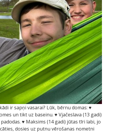
ādi ir sapņi vasarai? Lūk, bērnu domas: ♥
e omes un tikt uz baseinu. ♥ Vjačeslava (13 gadi)
adodas. ♥ Maksims (14 gadi) jūtas tīri labi, jo
iecāties, dosies uz putnu vērošanas nometni