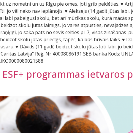
kt uz nometni un uz Rīgu pie omes, ļoti grib peldēties. ♥ Artjo
, jo vēl neko nav ieplānojis. ♥ Aleksejs (14 gadi) jūtas labi, 
ikai labi pabeigusi skolu, bet arī mūzikas skolu, kurā mācās sp
beidzot skolu jūtas laimīgs, jo varēs atpūsties, nevajadzēs agri
aņķīgi, jo sāka pats no sevis celties pl. 7, visas zināšanas jau
beidzot skolu jūtas priecīgs, tāpēc, ka būs brīvais laiks. ♥ D
aru. ♥ Dāvids (11 gadi) beidzot skolu jūtas ļoti labi, jo beid
 “Caritas Latvija” Reģ. Nr 40008086191 SEB banka Kods: U
RIKO0000080021588
vā ESF+ programmas ietvaros