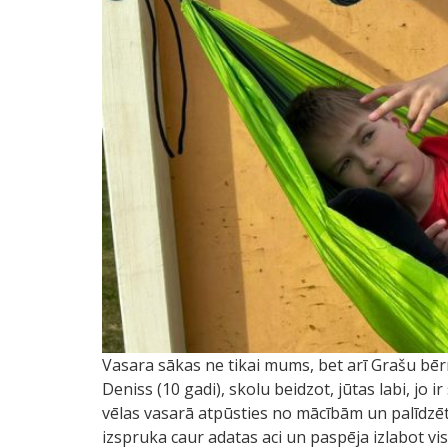
Vasara sākas ne tikai mums, bet arī Grašu bēr
Deniss (10 gadi), skolu beidzot, jūtas labi, jo 
vēlas vasarā atpūsties no mācībām un palīdzēt G
izspruka caur adatas aci un paspēja izlabot v