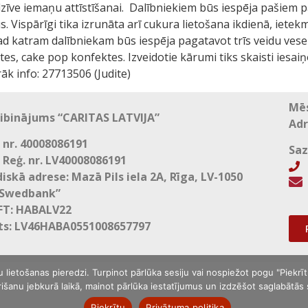
dzīve iemaņu attīstīšanai. Dalībniekiem būs iespēja pašiem 
 Vispārīgi tika izrunāta arī cukura lietošana ikdienā, ietek
tad katram dalībniekam būs iespēja pagatavot trīs veidu vese
fektes, cake pop konfektes. Izveidotie kārumi tiks sk
 info: 27713506 (Judite)
Mēs
ibinājums “CARITAS LATVIJA”
Adr
 nr. 40008086191
Saz
 Reģ. nr. LV40008086191
+
diskā adrese: Mazā Pils iela 2A, Rīga, LV-1050

“Swedbank”
FT: HABALV22
ts: LV46HABA0551008657797
etošanas pieredzi. Turpinot pārlūka sesiju vai nospiežot pogu "Piekrītu"
išanu jebkurā laikā, mainot pārlūka iestatījumus un izdzēšot saglabātās
Piekrītu
Privātuma politika