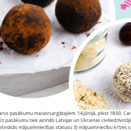
os pasākumu mazaizsargātajiem. 14.jūnijā, plkst 18:00, Carit
z pasākumu tiek aicināti Latvijas un Ukrainas civiliedzīvotāji,
inātās mājsaimniecības statusu 3) mājsaimniecību krīzes sit