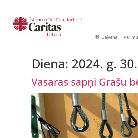
Galvenā
Par m
Diena:
2024. g. 30
Vasaras sapņi Grašu 