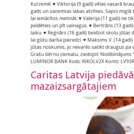
Kurzemē. ♥ Viktorija (9 gadi) vēlas vasarā brau
gads un saņemtas labas atzīmes. Sapņi miglā tīti
lai iemācītos metināt. ♥ Valerija (11 gadi) ne t
peldēties un pīt vainagus. ♥ Bertrāns (13 gadi) 
laiku. ♥ Regnārs (16 gadi) beidzot skolu jūtas dr
lai gūtu darba pieredzi. ♥ Maksims V. (14 gadi) 
jūtas noskumis, jo nevarēs satikt draugus pa vas
Grašu bērnu ciematu, ziedojot: Nodibinājums
LUMINOR BANK Kods: RIKOLV2X Konts: LV93
Caritas Latvija piedā
mazaizsargātajiem