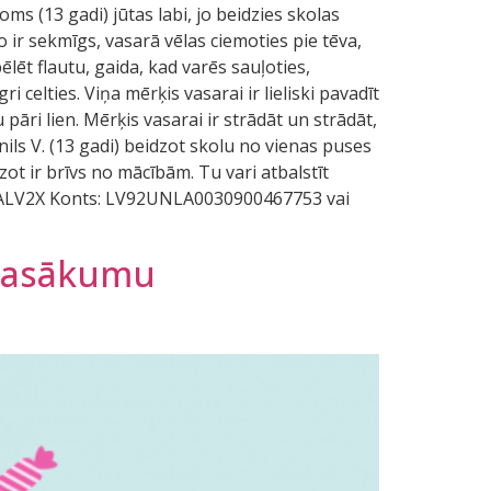
ms (13 gadi) jūtas labi, jo beidzies skolas
jo ir sekmīgs, vasarā vēlas ciemoties pie tēva,
ēlēt flautu, gaida, kad varēs sauļoties,
 celties. Viņa mērķis vasarai ir lieliski pavadīt
 pāri lien. Mērķis vasarai ir strādāt un strādāt,
anils V. (13 gadi) beidzot skolu no vienas puses
zot ir brīvs no mācībām. Tu vari atbalstīt
NLALV2X Konts: LV92UNLA0030900467753 vai
 pasākumu