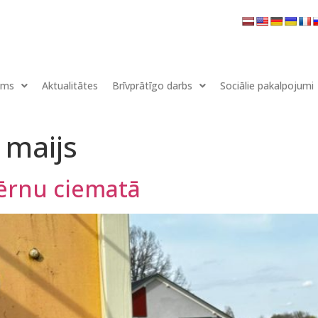
ums
Aktualitātes
Brīvprātīgo darbs
Sociālie pakalpojumi
. maijs
bērnu ciematā