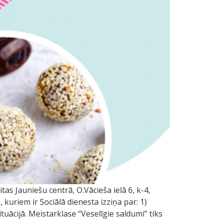
as Jauniešu centrā, O.Vācieša ielā 6, k-4,
 kuriem ir Sociālā dienesta izziņa par: 1)
uācijā. Meistarklase “Veselīgie saldumi” tiks