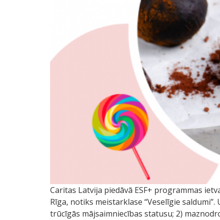
Caritas Latvija piedāvā ESF+ programmas ietvar
Rīga, notiks meistarklase “Veselīgie saldumi”. U
trūcīgās mājsaimniecības statusu; 2) maznodroš