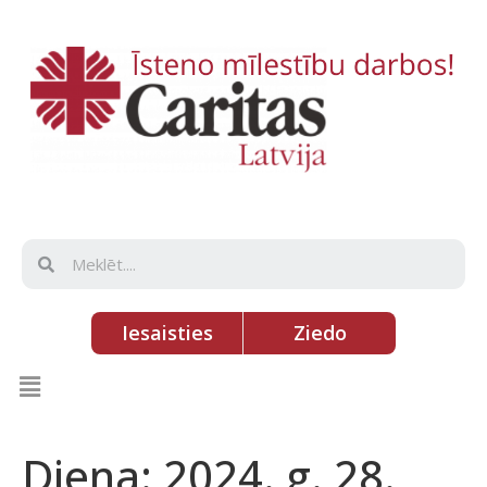
Iesaisties
Ziedo
Diena:
2024. g. 28.