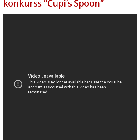
konkurss “Cupi’s Spoon”