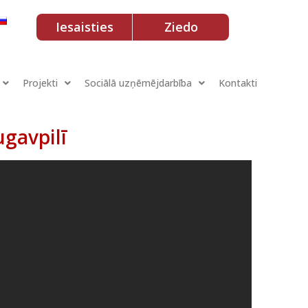
Iesaisties
Ziedo
Projekti
Sociālā uzņēmējdarbība
Kontakti
gavpilī