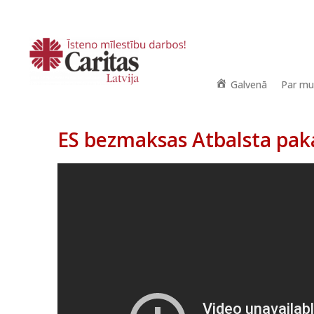
Galvenā
Par m
ES bezmaksas Atbalsta pak