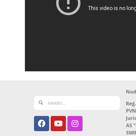
Nod
Reģ.
PVN
Juri
AS 
SWI