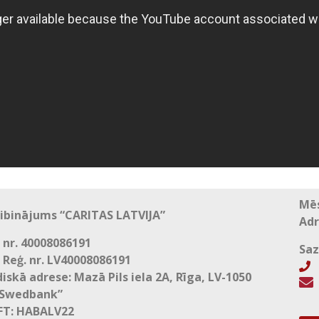
Mēs
ibinājums “CARITAS LATVIJA”
Adr
 nr. 40008086191
Saz
 Reģ. nr. LV40008086191
+
diskā adrese: Mazā Pils iela 2A, Rīga, LV-1050

“Swedbank”
FT: HABALV22