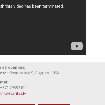
 atrodamies:
ese:
Klostera iela 5, Rīga, LV-1050
iņai:
371 29552102
info@caritas.lv