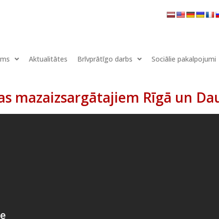
ums
Aktualitātes
Brīvprātīgo darbs
Sociālie pakalpojumi
as mazaizsargātajiem Rīgā un Dau