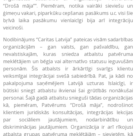
“Drošā māja””. Piemēram, notika vairāki sieviešu un
ģimeņu vakari, piparkūku cepšanas pasākums u.c. visi šie
bŗīvā laika pasākumu vienlaicīgi bija arī integrāciju
veicinoši.
Nodibinājums “Caritas Latvija” pateicas visām sadarbības
organizācijām – gan valsts, gan pašvaldību, gan
nevalstiskajām, kuras sniedza atbalstu patvēruma
meklētājiem un bēgļa vai alternatīvo statusu ieguvušām
personām. Šis atbalsts ir ārkārtīgi svarīgs klientu
veiksmīgai integrācijai svešā sabiedrībā. Pat, ja kādi no
pakalpojuma saņēmējiem Latvijā uzturas īslaicīgi, ir
būtiski sniegt atbalstu ikvienai šai grūtībās nonākušai
personai. Šajā gadā atbalstu snieguši tādas organizācijas
kā, piemēram, Patvērums “Drošā māja”, nodrošinot
klientiem juridiskās konsultācijas, integrācijas lekcijas
par sociāliem jautājumiem, nodarbinātību un
diskriminācijas jautājumiem. Organizācija ir arī rīkojusi
atbalsta grupas patvēruma meklētājām – sievietēm, kā