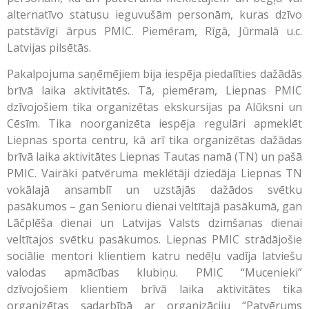
alternatīvo statusu ieguvušām personām, kuras dzīvo
patstāvīgi ārpus PMIC. Piemēram, Rīgā, Jūrmalā u.c.
Latvijas pilsētās.
Pakalpojuma saņēmējiem bija iespēja piedalīties dažādās
brīvā laika aktivitātēs. Tā, piemēram, Liepnas PMIC
dzīvojošiem tika organizētas ekskursijas pa Alūksni un
Cēsīm. Tika noorganizēta iespēja regulāri apmeklēt
Liepnas sporta centru, kā arī tika organizētas dažādas
brīvā laika aktivitātes Liepnas Tautas namā (TN) un pašā
PMIC. Vairāki patvēruma meklētāji dziedāja Liepnas TN
vokālajā ansamblī un uzstājās dažādos svētku
pasākumos – gan Senioru dienai veltītajā pasākumā, gan
Lāčplēša dienai un Latvijas Valsts dzimšanas dienai
veltītajos svētku pasākumos. Liepnas PMIC strādājošie
sociālie mentori klientiem katru nedēļu vadīja latviešu
valodas apmācības klubiņu. PMIC “Mucenieki”
dzīvojošiem klientiem brīvā laika aktivitātes tika
organizētas sadarbībā ar organizāciju “Patvērums