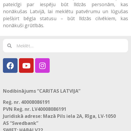
pateicīgi par iespēju būt līdzās personām, kas
nonākušas Latvijā, lai meklētu patvērumu un lūgušas
piešķirt bēgļa statusu – būt līdzās cilvēkiem, kas
nonākuši grūtībās.
Nodibinājums “CARITAS LATVIJA”
Reģ. nr. 40008086191
PVN Reģ. nr. LV40008086191
Juridiskā adrese: Mazā Pils iela 2A, Rīga, LV-1050
AS “Swedbank”
SWIFT: HABALV22