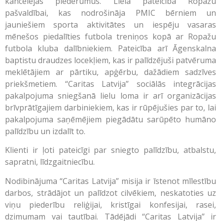
kancelejas piederumus. Liela pateicība Ropažu
pašvaldībai, kas nodrošināja PMIC bērniem un
jauniešiem sporta aktivitātes un iespēju vasaras
mēnešos piedalīties futbola treniņos kopā ar Ropažu
futbola kluba dalībniekiem. Pateicība arī Āgenskalna
baptistu draudzes locekļiem, kas ir palīdzējuši patvēruma
meklētājiem ar pārtiku, apģērbu, dažādiem sadzīves
priekšmetiem. “Caritas Latvija” sociālās integrācijas
pakalpojuma sniegšanā lielu loma ir arī organizācijas
brīvprātīgajiem darbiniekiem, kas ir rūpējušies par to, lai
pakalpojuma saņēmējiem piegādātu sarūpēto humāno
palīdzību un izdalīt to.
Klienti ir ļoti pateicīgi par sniegto palīdzību, atbalstu,
sapratni, līdzgaitniecību.
Nodibinājuma “Caritas Latvija” misija ir īstenot mīlestību
darbos, strādājot un palīdzot cilvēkiem, neskatoties uz
viņu piederību reliģijai, kristīgai konfesijai, rasei,
dzimumam vai tautībai. Tādējādi “Caritas Latvija” ir