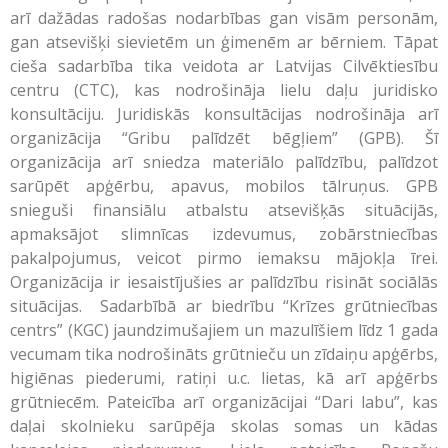
arī dažādas radošas nodarbības gan visām personām,
gan atsevišķi sievietēm un ģimenēm ar bērniem. Tāpat
cieša sadarbība tika veidota ar Latvijas Cilvēktiesību
centru (CTC), kas nodrošināja lielu daļu juridisko
konsultāciju. Juridiskās konsultācijas nodrošināja arī
organizācija “Gribu palīdzēt bēgļiem” (GPB). Šī
organizācija arī sniedza materiālo palīdzību, palīdzot
sarūpēt apģērbu, apavus, mobilos tālruņus. GPB
snieguši finansiālu atbalstu atsevišķās situācijās,
apmaksājot slimnīcas izdevumus, zobārstniecības
pakalpojumus, veicot pirmo iemaksu mājokļa īrei.
Organizācija ir iesaistījušies ar palīdzību risināt sociālās
situācijas. Sadarbībā ar biedrību “Krīzes grūtniecības
centrs” (KGC) jaundzimušajiem un mazulīšiem līdz 1 gada
vecumam tika nodrošināts grūtnieču un zīdaiņu apģērbs,
higiēnas piederumi, ratiņi u.c. lietas, kā arī apģērbs
grūtniecēm. Pateicība arī organizācijai “Dari labu”, kas
daļai skolnieku sarūpēja skolas somas un kādas