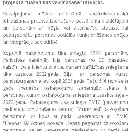
projekta “Dažādības veicināšana” ietvaros.
Pakalpojuma mērķis: nodrošināt sociālekonomiskā
iekļaušanas procesa īstenošanu patvēruma meklētājiem
un personām ar bēgļa vai alternatīvo statusu, lai
paaugstinātu personas sociālās funkcionēšanas spējas
un integrāciju sabiedrībā.
Kopumā pakalpojums tika sniegts 1074 personām.
Palīdzības saņēmēji bija personas no 39 pasaules
valstīm. Daļa klientu bija tie, kuriem palīdzības sniegšana
tika uzsākta 2022.gadā. Bija arī personas, kuras
palīdzību saņēma jau kopš 2021.gada. Taču 616 no visa šī
gada mēnešos pakalpojumu saņēmušo skaita ir
personas, kurām pakalpojuma sniegšana uzsākta šajā –
2023.gadā. Pakalpojums tika sniegts PMIC (patvērumu
meklētāju izmitināšanas centrs) “Mucenieki” dzīvojošām
personām un kopš šī gada 1.septembra arī PMIC
“Liepna” (Alūksnes novada Liepas pagastā) dzīvojošām
personām, kā arī patvēruma meklētājiem un bēgļa vai