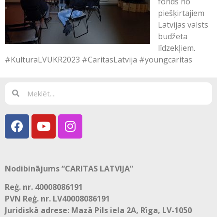
fonds no
piešķirtajiem
Latvijas valsts
budžeta
līdzekļiem.
#KulturaLVUKR2023 #CaritasLatvija #youngcaritas
Nodibinājums “CARITAS LATVIJA”
Reģ. nr. 40008086191
PVN Reģ. nr. LV40008086191
Juridiskā adrese: Mazā Pils iela 2A, Rīga, LV-1050