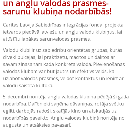
un angļu valodas prasmes-
sarunu klubiņa nodarbībās!
Caritas Latvija Sabiedrības integrācijas fonda projekta
ietvaros piedāvā latviešu un angļu valodu klubiņus, lai
attīstītu labākas sarunvalodas prasmes.
Valodu klubi ir uz sabiedrību orientētas grupas, kurās
cilvēki pulcējas, lai praktizētu, mācītos un dalītos ar
savām zināšanām kādā konkrētā valodā. Pievienošanās
valodas klubam var būt jautrs un efektīvs veids, kā
uzlabot valodas prasmes, veidot kontaktus un ienirt ar
valodu saistītā kultūrā.
5. decembrī noritēja angļu valodas klubiņa pēdējā ši gada
nodarbība. Dalībnieki saņēma dāvaniņas, rotāja svētku
eglīti, darbojās radoši, skatījās kīno un atskatījās uz
nodarbībās paveikto. Angļu valodas klubiņš noritēja no
augusta un atsāksies pavasarī.