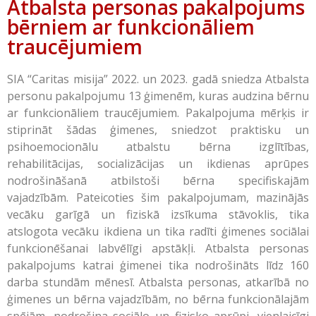
Atbalsta personas pakalpojums
bērniem ar funkcionāliem
traucējumiem
SIA “Caritas misija” 2022. un 2023. gadā sniedza Atbalsta
personu pakalpojumu 13 ģimenēm, kuras audzina bērnu
ar funkcionāliem traucējumiem. Pakalpojuma mērķis ir
stiprināt šādas ģimenes, sniedzot praktisku un
psihoemocionālu atbalstu bērna izglītības,
rehabilitācijas, socializācijas un ikdienas aprūpes
nodrošināšanā atbilstoši bērna specifiskajām
vajadzībām. Pateicoties šim pakalpojumam, mazinājās
vecāku garīgā un fiziskā izsīkuma stāvoklis, tika
atslogota vecāku ikdiena un tika radīti ģimenes sociālai
funkcionēšanai labvēlīgi apstākļi. Atbalsta personas
pakalpojums katrai ģimenei tika nodrošināts līdz 160
darba stundām mēnesī. Atbalsta personas, atkarībā no
ģimenes un bērna vajadzībām, no bērna funkcionālajām
spējām, nodrošina sociālo un fizisko aprūpi, vienlaicīgi