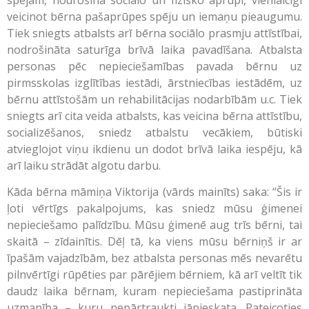
veicinot bērna pašaprūpes spēju un iemaņu pieaugumu.
Tiek sniegts atbalsts arī bērna sociālo prasmju attīstībai,
nodrošināta saturīga brīvā laika pavadīšana. Atbalsta
personas pēc nepieciešamības pavada bērnu uz
pirmsskolas izglītības iestādi, ārstniecības iestādēm, uz
bērnu attīstošām un rehabilitācijas nodarbībām u.c. Tiek
sniegts arī cita veida atbalsts, kas veicina bērna attīstību,
socializēšanos, sniedz atbalstu vecākiem, būtiski
atvieglojot viņu ikdienu un dodot brīvā laika iespēju, kā
arī laiku strādāt algotu darbu.
Kāda bērna māmiņa Viktorija (vārds mainīts) saka: “Šis ir
ļoti vērtīgs pakalpojums, kas sniedz mūsu ģimenei
nepieciešamo palīdzību. Mūsu ģimenē aug trīs bērni, tai
skaitā – zīdainītis. Dēļ tā, ka viens mūsu bērniņš ir ar
īpašām vajadzībām, bez atbalsta personas mēs nevarētu
pilnvērtīgi rūpēties par pārējiem bērniem, kā arī veltīt tik
daudz laika bērnam, kuram nepieciešama pastiprināta
uzmanība – kuru nepārtraukti jāpieskata. Pateicoties