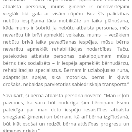
atbalsta personai, mums ģimenē ir nenovērtējami
vieglāk tikt gala ar visām rūpēm. Bez šīs palīdzības
nebūtu iespējama tāda mobilitāte un laika plānošana,
kāda mums ir šobrīd. Ja nebūtu atbalsta personas, mēs
nevarētu tik brīvi apmeklēt veikalus, mums – vecākiem
nebūtu brīvā laika pavadīšanas iespējas, mūsu bērns
nevarētu apmeklēt rehabilitācijas nodarbības. Taču,
pateicoties atbalsta personas pakalpojumam, mūsu
bērns tiek socializēts – ir iespēja apmeklēt bērnudārzu,
rehabilitācijas speciālistus. Bērnam ir uzlabojusies runa,
adaptācijas spējas, sīkā motorika, bērns ir kļuvis
drošāks, nebaidās pārvietoties sabiedriskajā transportā.”
Savukārt, šī bērna atbalsta persona novērtē: “Man ir ļoti
paveicies, ka varu būt noderīga šim bērniņam. Esmu
pateicīga par man doto iespēju iesaistīties atbalsta
sniegšanā ģimenei un bērnam, kā arī bērna izglītošanā,
būt klāt esošai un redzēt bērna attīstības progresu un
ģimenes prieku.”