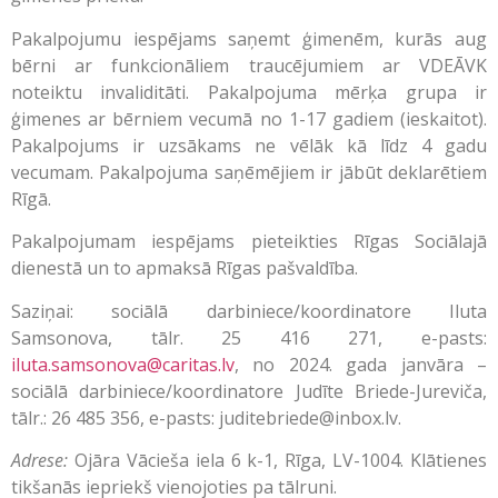
Pakalpojumu iespējams saņemt ģimenēm, kurās aug
bērni ar funkcionāliem traucējumiem ar VDEĀVK
noteiktu invaliditāti. Pakalpojuma mērķa grupa ir
ģimenes ar bērniem vecumā no 1-17 gadiem (ieskaitot).
Pakalpojums ir uzsākams ne vēlāk kā līdz 4 gadu
vecumam. Pakalpojuma saņēmējiem ir jābūt deklarētiem
Rīgā.
Pakalpojumam iespējams pieteikties Rīgas Sociālajā
dienestā un to apmaksā Rīgas pašvaldība.
Saziņai: sociālā darbiniece/koordinatore Iluta
Samsonova, tālr. 25 416 271, e-pasts:
iluta.samsonova@caritas.lv
, no 2024. gada janvāra –
sociālā darbiniece/koordinatore Judīte Briede-Jureviča,
tālr.: 26 485 356, e-pasts: juditebriede@inbox.lv.
Adrese:
Ojāra Vācieša iela 6 k-1, Rīga, LV-1004. Klātienes
tikšanās iepriekš vienojoties pa tālruni.