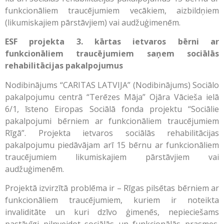
funkcionāliem traucējumiem vecākiem, aizbildņiem
(likumiskajiem pārstāvjiem) vai audžuģimenēm.
ESF projekta 3. kārtas ietvaros bērni ar
funkcionāliem traucējumiem saņem sociālās
rehabilitācijas pakalpojumus
Nodibinājums “CARITAS LATVIJA” (Nodibinājums) Sociālo
pakalpojumu centrā “Terēzes Māja” Ojāra Vācieša ielā
6/1, īsteno Eiropas Sociālā fonda projektu “Sociālie
pakalpojumi bērniem ar funkcionāliem traucējumiem
Rīgā”. Projekta ietvaros s
ociālās rehabilitācijas
pakalpojumu piedāvājam arī 15 bērnu ar funkcionāliem
traucējumiem likumiskajiem pārstāvjiem vai
audžuģimenēm.
Projektā izvirzītā problēma ir – Rīgas pilsētas bērniem ar
funkcionāliem traucējumiem, kuriem ir noteikta
invaliditāte un kuri dzīvo ģimenēs, nepieciešams
pastāvīgi pilnveidot sociālās un funkcionālās prasmes.