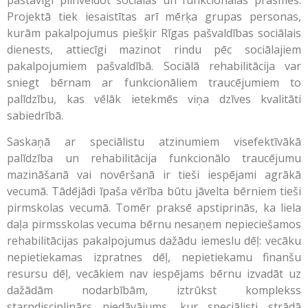
Projektā tiek iesaistītas arī mērķa grupas personas,
kurām pakalpojumus piešķir Rīgas pašvaldības sociālais
dienests, attiecīgi mazinot rindu pēc sociālajiem
pakalpojumiem pašvaldībā. Sociālā rehabilitācija var
sniegt bērnam ar funkcionāliem traucējumiem to
palīdzību, kas vēlāk ietekmēs viņa dzīves kvalitāti
sabiedrībā.
Saskaņā ar speciālistu atzinumiem visefektīvākā
palīdzība un rehabilitācija funkcionālo traucējumu
mazināšanā vai novēršanā ir tieši iespējami agrākā
vecumā. Tādējādi īpaša vērība būtu jāvelta bērniem tieši
pirmskolas vecumā. Tomēr praksē apstiprinās, ka liela
daļa pirmsskolas vecuma bērnu nesaņem nepieciešamos
rehabilitācijas pakalpojumus dažādu iemeslu dēļ: vecāku
nepietiekamas izpratnes dēļ, nepietiekamu finanšu
resursu dēļ, vecākiem nav iespējams bērnu izvadāt uz
dažādām nodarbībām, iztrūkst komplekss
starpdisciplinārs piedāvājums, kur speciālisti strādā