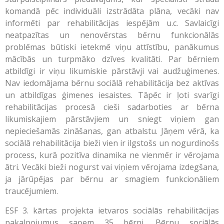
komandā pēc individuāli izstrādāta plāna, vecāki nav
informēti par rehabilitācijas iespējām u.c. Savlaicīgi
neatpazītas un nenovērstas bērnu funkcionālās
problēmas būtiski ietekmē viņu attīstību, panākumus
mācībās un turpmāko dzīves kvalitāti. Par bērniem
atbildīgi ir viņu likumiskie pārstāvji vai audžuģimenes.
Nav iedomājama bērnu sociālā rehabilitācija bez aktīvas
un atbildīgas ģimenes iesaistes. Tāpēc ir ļoti svarīgi
rehabilitācijas procesā cieši sadarboties ar bērna
likumiskajiem pārstāvjiem un sniegt viņiem gan
nepieciešamās zināšanas, gan atbalstu. Jāņem vērā, ka
sociālā rehabilitācija bieži vien ir ilgstošs un nogurdinošs
process, kurā pozitīva dinamika ne vienmēr ir vērojama
ātri. Vecāki bieži nogurst vai viņiem vērojama izdegšana,
ja jārūpējas par bērnu ar smagiem funkcionāliem
traucējumiem.
ESF 3. kārtas projekta ietvaros sociālās rehabilitācijas
pakalpojumus saņem 35 bērni. Bērnu sociālās