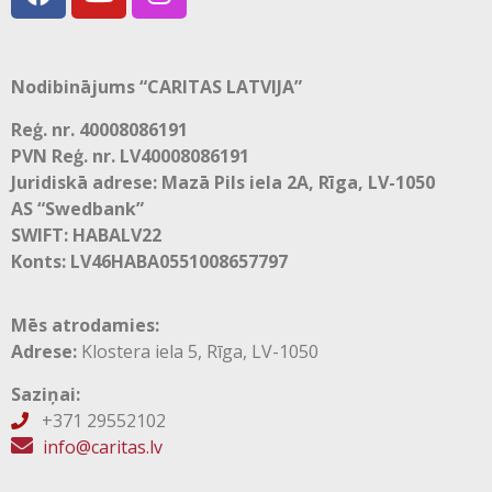
Nodibinājums “CARITAS LATVIJA”
Reģ. nr. 40008086191
PVN Reģ. nr. LV40008086191
Juridiskā adrese: Mazā Pils iela 2A, Rīga, LV-1050
AS “Swedbank”
SWIFT: HABALV22
Konts: LV46HABA0551008657797
Mēs atrodamies:
Adrese:
Klostera iela 5, Rīga, LV-1050
Saziņai:
+371 29552102

info@caritas.lv