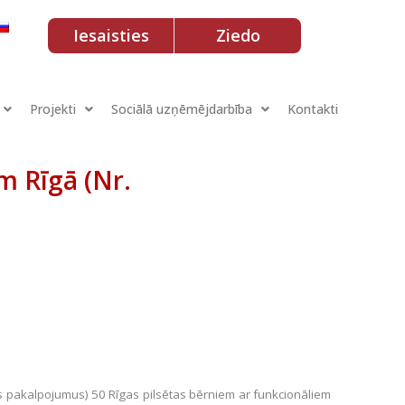
Iesaisties
Ziedo
Projekti
Sociālā uzņēmējdarbība
Kontakti
m Rīgā (Nr.
ās pakalpojumus) 50 Rīgas pilsētas bērniem ar funkcionāliem