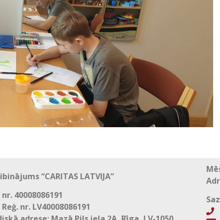
Mēs
ibinājums “CARITAS LATVIJA”
Adr
 nr. 40008086191
Saz
 Reģ. nr. LV40008086191
+
diskā adrese: Mazā Pils iela 2A, Rīga, LV-1050