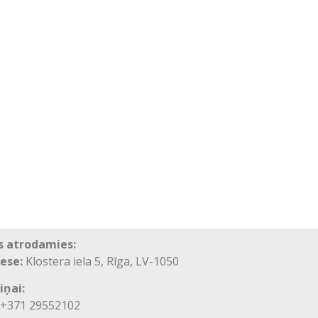
 atrodamies:
ese:
Klostera iela 5, Rīga, LV-1050
iņai:
371 29552102