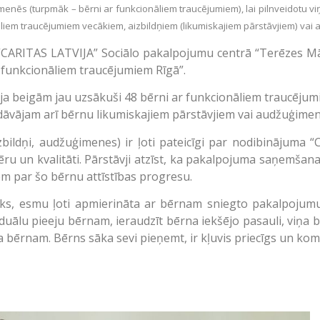
ģimenēs (turpmāk – bērni ar funkcionāliem traucējumiem), lai pilnveidotu 
āliem traucējumiem vecākiem, aizbildņiem (likumiskajiem pārstāvjiem) va
CARITAS LATVIJA” Sociālo pakalpojumu centrā “Terēzes Māja
 funkcionāliem traucējumiem Rīgā”.
ija beigām jau uzsākuši 48 bērni ar funkcionāliem traucēju
edāvājam arī bērnu likumiskajiem pārstāvjiem vai audžuģime
aizbildņi, audžuģimenes) ir ļoti pateicīgi par nodibinājuma
u un kvalitāti. Pārstāvji atzīst, ka pakalpojuma saņemšana
ēm par šo bērnu attīstības progresu.
ks, esmu ļoti apmierināta ar bērnam sniegto pakalpojumu.
iduālu pieeju bērnam, ieraudzīt bērna iekšējo pasauli, viņa bū
a bērnam. Bērns sāka sevi pieņemt, ir kļuvis priecīgs un kom