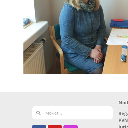
Nod
Reģ.
PVN
Juri