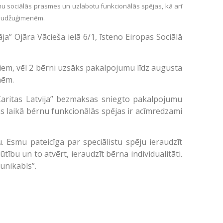
viņu sociālās prasmes un uzlabotu funkcionālās spējas, kā arī
i audžuģimenēm.
” Ojāra Vācieša ielā 6/1, īsteno Eiropas Sociālā
miem, vēl 2 bērni uzsāks pakalpojumu līdz augusta
nēm.
 “Caritas Latvija” bezmaksas sniegto pakalpojumu
s laikā bērnu funkcionālās spējas ir acīmredzami
 Esmu pateicīga par speciālistu spēju ieraudzīt
tību un to atvērt, ieraudzīt bērna individualitāti.
unikabls”.