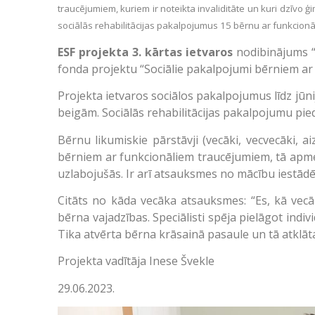
traucējumiem, kuriem ir noteikta invaliditāte un kuri dzīvo 
sociālās rehabilitācijas pakalpojumus 15 bērnu ar funkcion
ESF projekta 3. kārtas ietvaros
nodibinājums “
fonda projektu “Sociālie pakalpojumi bērniem ar
Projekta ietvaros sociālos pakalpojumus līdz jūn
beigām. Sociālās rehabilitācijas pakalpojumu pi
Bērnu likumiskie pārstāvji (vecāki, vecvecāki, 
bērniem ar funkcionāliem traucējumiem, tā apmēr
uzlabojušās. Ir arī atsauksmes no mācību iestād
Citāts no kāda vecāka atsauksmes: “Es, kā vecā
bērna vajadzības. Speciālisti spēja pielāgot indiv
Tika atvērta bērna krāsainā pasaule un tā atklāt
Projekta vadītāja Inese Švekle
29.06.2023.