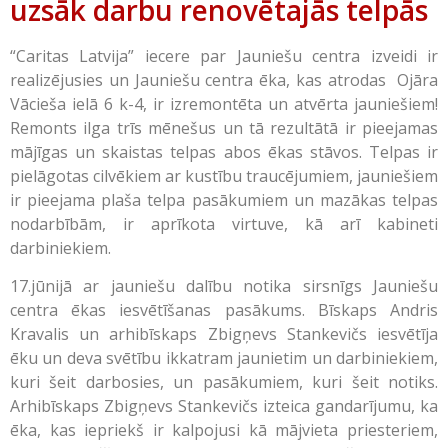
uzsāk darbu renovētajās telpās
“Caritas Latvija” iecere par Jauniešu centra izveidi ir
realizējusies un Jauniešu centra ēka, kas atrodas Ojāra
Vācieša ielā 6 k-4, ir izremontēta un atvērta jauniešiem!
Remonts ilga trīs mēnešus un tā rezultātā ir pieejamas
mājīgas un skaistas telpas abos ēkas stāvos. Telpas ir
pielāgotas cilvēkiem ar kustību traucējumiem, jauniešiem
ir pieejama plaša telpa pasākumiem un mazākas telpas
nodarbībām, ir aprīkota virtuve, kā arī kabineti
darbiniekiem.
17.jūnijā ar jauniešu dalību notika sirsnīgs Jauniešu
centra ēkas iesvētīšanas pasākums. Bīskaps Andris
Kravalis un arhibīskaps Zbigņevs Stankevičs iesvētīja
ēku un deva svētību ikkatram jaunietim un darbiniekiem,
kuri šeit darbosies, un pasākumiem, kuri šeit notiks.
Arhibīskaps Zbigņevs Stankevičs izteica gandarījumu, ka
ēka, kas iepriekš ir kalpojusi kā mājvieta priesteriem,