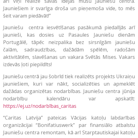
arī viņi realizē savas idejas mūsu Jauniešu centrā.
Jauniešiem ir svarīga droša un pieņemoša vide, to mēs
šeit varam piedāvāt!”
Jauniešu centra iesvētīšanas pasākumā piedalījās arī
jaunieši, kas dosies uz Pasaules Jauniešu dienām
Portugālē, tāpēc neizpalika bez sirsnīgām jauniešu
čalām, sadraudzības, dažādām spēlēm, radošām
aktivitātēm, slavēšanas un vakara Svētās Mises. Vakars
izdevās ļoti piepildīts!
Jauniešu centrā jau šobrīd tiek realizēts projekts Ukraiņu
jauniešiem, kuri var nākt, socializēties un apmeklēt
dažādas organizētas nodarbības. Jauniešu centra jūnija
nodarbību kalendāru var apskatīt:
https://ej.uz/nodarbības_caritas
“Caritas Latvija” pateicas Vācijas katoļu labdarības
organizācijai “Bonifatiuswerk” par finansiālo atbalstu
Jauniešu centra remontam, kā arī Starptautiskajai katoļu