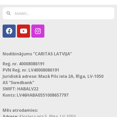
Nodibinājums “CARITAS LATVIJA”
Reģ. nr. 40008086191
PVN Reģ. nr. LV40008086191
Juridiskā adrese: Mazā Pils iela 2A, Rīga, LV-1050
AS “Swedbank”
SWIFT: HABALV22
Konts: LV46HABA0551008657797
Mēs atrodamies:
Adrese:
Klostera iela 5, Rīga, LV-1050