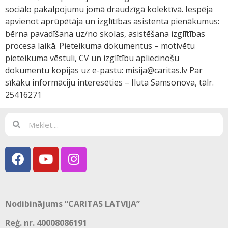
sociālo pakalpojumu jomā draudzīgā kolektīvā. Iespēja
apvienot aprūpētāja un izglītības asistenta pienākumus:
bērna pavadīšana uz/no skolas, asistēšana izglītības
procesa laikā. Pieteikuma dokumentus – motivētu
pieteikuma vēstuli, CV un izglītību apliecinošu
dokumentu kopijas uz e-pastu: misija@caritas.lv Par
sīkāku informāciju interesēties – Iluta Samsonova, tālr.
25416271
Nodibinājums “CARITAS LATVIJA”
Reģ. nr. 40008086191