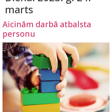
marts
Aicinām darbā atbalsta
personu