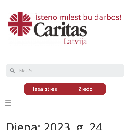
Iesaisties
Ziedo
Diena:
2023. g. 24.