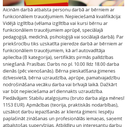
Aicinām darbā atbalsta personu darbā ar bērniem ar
funkcionāliem traucējumiem. Nepieciešamā kvalifikācija:
Vidējā izglītība (vēlama izglītība vai kursi bērnu ar
funkcionāliem traucējumiem aprūpē, speciālajā
pedagoģijā, medicīnā, psiholoģijā vai sociālajā darbā). Par
priekšrocību tiks uzskatīta pieredze darbā ar bērniem ar
funkcionāliem traucējumiem, kā arī autovadītāja
apliecība (B kategorija), sertifikāts pirmās palīdzības
sniegšanā. Prasības: Darbs no pl. 10.00 līdz 18.00 darba
dienās (pēc vienošanās). Bērna pieskatīšana ģimenes
dzīvesvietā, bērna uzraudzība, aprūpe, pamatvajadzību
nodrošināšana vecāku darba vai brīvajā laikā. Dažkārt
var būt nepieciešama arī diennakts uzraudzība.
Piedāvājam: Stabilu atalgojumu (bruto darba alga mēnesī
1153 EUR). Apmācības (teorija, praktiskās nodarbības),
uzsākot darbu iepazīšanās ar klienta ģimeni. Iespēju
paplašināt zināšanas un profesionālās iemaņas, saņemt
atbalstošas supervīzijas. Atbildīgu un interesantu darbu