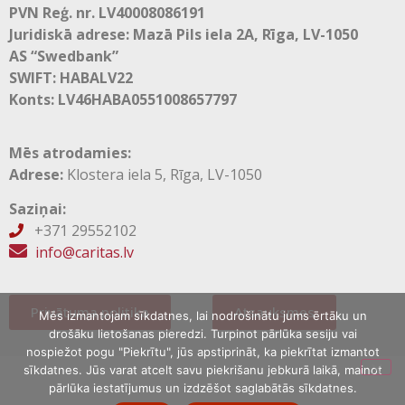
PVN Reģ. nr. LV40008086191
Juridiskā adrese: Mazā Pils iela 2A, Rīga, LV-1050
AS “Swedbank”
SWIFT: HABALV22
Konts: LV46HABA0551008657797
Mēs atrodamies:
Adrese:
Klostera iela 5, Rīga, LV-1050
Saziņai:
+371 29552102

info@caritas.lv
Privātuma politika
Atsauksmes
Mēs izmantojam sīkdatnes, lai nodrošinātu jums ērtāku un
drošāku lietošanas pieredzi. Turpinot pārlūka sesiju vai
nospiežot pogu "Piekrītu", jūs apstiprināt, ka piekrītat izmantot
sīkdatnes. Jūs varat atcelt savu piekrišanu jebkurā laikā, mainot
pārlūka iestatījumus un izdzēšot saglabātās sīkdatnes.