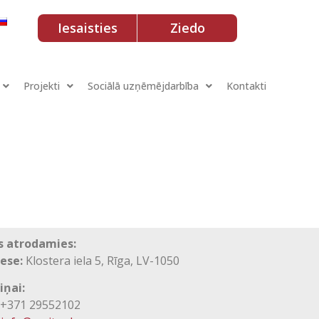
Iesaisties
Ziedo
Projekti
Sociālā uzņēmējdarbība
Kontakti
 atrodamies:
ese:
Klostera iela 5, Rīga, LV-1050
iņai:
371 29552102