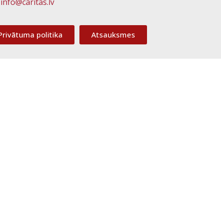
info@caritas.lv
Privātuma politika
Atsauksmes