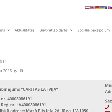
ums
Aktualitātes
Brīvprātīgo darbs
Sociālie pakalpojumi
6911
a 2015. gadā.
Mēs
ibinājums “CARITAS LATVIJA”
Adr
 nr. 40008086191
Saz
 Reģ. nr. LV40008086191
+
diskā adrese: Mazā Pils iela 2A, Rīga, LV-1050