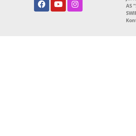
AS 
SWI
Kon