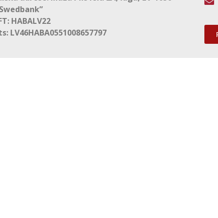

“Swedbank”
FT: HABALV22
ts: LV46HABA0551008657797