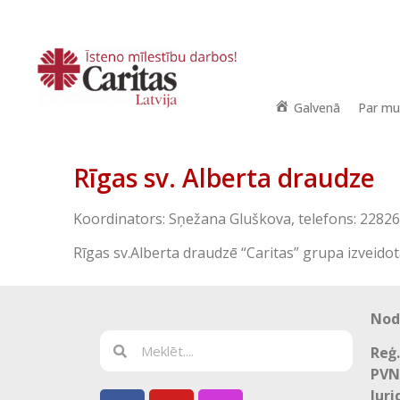
Galvenā
Par m
Rīgas sv. Alberta draudze
Koordinators: Sņežana Gluškova, telefons: 2282
Rīgas sv.Alberta draudzē “Caritas” grupa izveidot
Nod
Reģ.
PVN
Juri