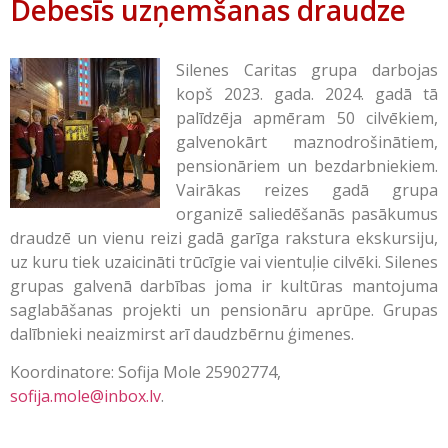
Debesīs uzņemšanas draudze
Silenes Caritas grupa darbojas
kopš 2023. gada. 2024. gadā tā
palīdzēja apmēram 50 cilvēkiem,
galvenokārt maznodrošinātiem,
pensionāriem un bezdarbniekiem.
Vairākas reizes gadā grupa
organizē saliedēšanās pasākumus
draudzē un vienu reizi gadā garīga rakstura ekskursiju,
uz kuru tiek uzaicināti trūcīgie vai vientuļie cilvēki. Silenes
grupas galvenā darbības joma ir kultūras mantojuma
saglabāšanas projekti un pensionāru aprūpe. Grupas
dalībnieki neaizmirst arī daudzbērnu ģimenes.
Koordinatore: Sofija Mole 25902774,
sofija.mole@inbox.lv
.