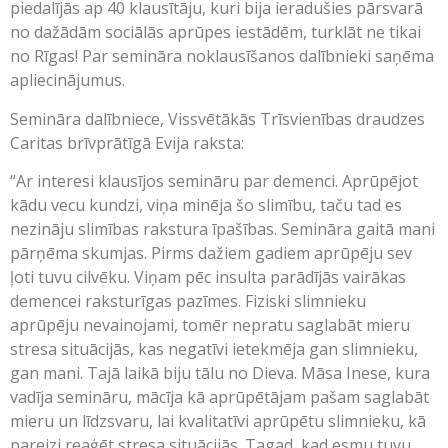
piedalījās ap 40 klausītāju, kuri bija ieradušies pārsvarā
no dažādām sociālās aprūpes iestādēm, turklāt ne tikai
no Rīgas! Par semināra noklausīšanos dalībnieki saņēma
apliecinājumus.
Semināra dalībniece, Vissvētākās Trīsvienības draudzes
Caritas brīvprātīgā Evija raksta:
“Ar interesi klausījos semināru par demenci. Aprūpējot
kādu vecu kundzi, viņa minēja šo slimību, taču tad es
nezināju slimības rakstura īpašības. Semināra gaitā mani
pārņēma skumjas. Pirms dažiem gadiem aprūpēju sev
ļoti tuvu cilvēku. Viņam pēc insulta parādījās vairākas
demencei raksturīgas pazīmes. Fiziski slimnieku
aprūpēju nevainojami, tomēr nepratu saglabāt mieru
stresa situācijās, kas negatīvi ietekmēja gan slimnieku,
gan mani. Tajā laikā biju tālu no Dieva. Māsa Inese, kura
vadīja semināru, mācīja kā aprūpētājam pašam saglabāt
mieru un līdzsvaru, lai kvalitatīvi aprūpētu slimnieku, kā
pareizi reaģēt stresa situācijās. Tagad, kad esmu tuvu