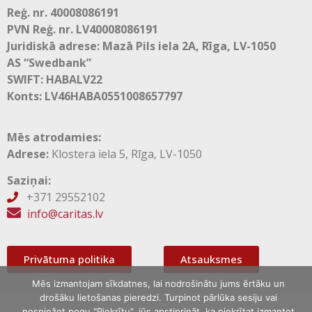
Reģ. nr. 40008086191
PVN Reģ. nr. LV40008086191
Juridiskā adrese: Mazā Pils iela 2A, Rīga, LV-1050
AS “Swedbank”
SWIFT: HABALV22
Konts: LV46HABA0551008657797
Mēs atrodamies:
Adrese:
Klostera iela 5, Rīga, LV-1050
Saziņai:
+371 29552102

info@caritas.lv
Privātuma politika
Atsauksmes
Mēs izmantojam sīkdatnes, lai nodrošinātu jums ērtāku un
drošāku lietošanas pieredzi. Turpinot pārlūka sesiju vai
nospiežot pogu "Piekrītu", jūs apstiprināt, ka piekrītat izmantot