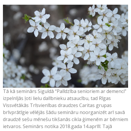
Tā kā seminārs Siguldā “Palīdzība senioriem ar demenci”
izpelnījās ļoti lielu dalībnieku atsaucību, tad Rīgas
Vissvētākās Trīsvienības draudzes Caritas grupas
brīvprātīgie vēlējās šādu semināru noorganizēt arī savā
draudzē sešu mēnešu tikšanās cikla ģimenēm ar bērniem
ietvaros. Seminārs notika 2018.gada 14.aprīlī. Tajā